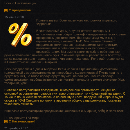
Всех с Наступающим!
С праздником!
15 июня 2018
Приветствуем! Всем отличного настроения и крепкого
здоровья!
В этот славный день, в лучах летнего солнца, мы
вспоминаем наш общий триумф и поздравляем всех с этим
прекрасным достижением. Два года назад мы и вы, в
едином порыве, сказали:”Нет!”. Мы сказали “Хватит”
продажным политиканам, зажравшимся капиталистам,
возомнившим о себе силовикам и их бессовестным
прихлебателям. Мы смело взяли судьбу в собственные
руки и объявили о начале новой эры. О начале времени равенства и братства,
когда народная воля - единственное, что имеет значение. Речь идёт о дне, когда
в Нижнеатомске началась Анархия.
Всех поздравляем с днём Анархии! Всем желаем стремлений и достижений,
гражданской самосознательности и всеобщего коллективизма! Пусть наш путь
будет тернист, но голос народа будет звучать на полную. Только свобода
самовыражения, свобода истинных личностей - только это имеет значение! Ура,
товарищи, ура!
В связи с наступающим праздником, было решено организовать скидки на
основной ассортимент товаров унитарного предприятия «Кредитный магазин». С
15 июня по 20 июня включительно на большую часть вооружений и брони будет
скидка в 40%! Спешите пополнить арсенал и общую защищенность, пока есть
такая возможность!
Ещё раз с наступающими праздниками Основания и Анархии, бойцы! Всех благ!
РГ «Анархисты за мир».
С Наступающим!
21 декабря 2017