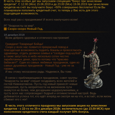
В честь этих особых дат мы запускаем спецакцию "Бонус при зачислении
кредитов". С 12.00 (Мск) 15.06.2019 и до 23.00 (Мск) 19.06.2019 при зачислении
кредитов на счёт вы получаете бонус +50% совершенно бесплатно! Если Вы
планировали пополнить кредитный счет, то теперь у Вас есть для этого
подходящая возможность.
Всех ещё раз с праздниками! И всего наилучшего всем!
РГ "Анархисты за мир".
Скоро-скоро Новый Год.
18 декабря 2018
Всем доброго здоровья и отличного настроения!
Граждане! Товарищи! Бойцы!
Скоро у всех нас появится прекрасный повод и
благодатная возможность поднять бокалы и провозгласить
здравницы, отдать должное оливье и "селёдке-под-шубой",
а также запустить в небо несколько сотен честно
заработанных денег, просто потому что "красиво
бабахает!". Один из самых любимых праздников, один из
самых душевных праздников - Новый Год - уже не за
горами.
И мы этому несказанно рады. Надеемся, Вы тоже.
В связи с приближающимся праздником, совет группы
"Анархисты за мир" спешит поздравить всех жителей и
гостей Нижнеатомска. Пусть год новый принесёт новые
свершения, пусть неприятности на жизненном пути
окажутся не более, чем досадными недоразумениями, и
пусть всех нас сопровождает бодрый и оптимистичный настрой. Ведь
добивается успеха тот, кто идёт вперёд ни смотря ни на что, и встаёт, если жизнь
сбивает его с ног!
В честь этого отличного праздника мы запускаем акцию на зачисление
кредитов - с 22-го по 25-е декабря 2018г. включительно (до 23.59 МСК) при
пополнении кредитного счета каждый получит 50% бонуса.