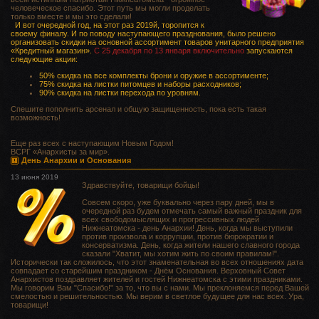
человеческое спасибо. Этот путь мы могли проделать
только вместе и мы это сделали!
И вот очередной год, на этот раз 2019й, торопится к
своему финалу. И по поводу наступающего празднования, было решено
организовать скидки на основной ассортимент товаров унитарного предприятия
«Кредитный магазин».
С 25 декабря по 13 января включительно
запускаются
следующие акции:
50% скидка на все комплекты брони и оружие в ассортименте;
75% скидка на листки питомцев и наборы расходников;
90% скидка на листки перехода по уровням.
Спешите пополнить арсенал и общую защищенность, пока есть такая
возможность!
Еще раз всех с наступающим Новым Годом!
ВСРГ «Анархисты за мир».
День Анархии и Основания
13 июня 2019
Здравствуйте, товарищи бойцы!
Совсем скоро, уже буквально через пару дней, мы в
очередной раз будем отмечать самый важный праздник для
всех свободомыслящих и прогрессивных людей
Нижнеатомска - день Анархии! День, когда мы выступили
против произвола и коррупции, против бюрократии и
консерватизма. День, когда жители нашего славного города
сказали "Хватит, мы хотим жить по своим правилам!".
Исторически так сложилось, что этот знаменательная во всех отношениях дата
совпадает со старейшим праздником - Днём Основания. Верховный Совет
Анархистов поздравляет жителей и гостей Нижнеатомска с этими праздниками.
Мы говорим Вам "Спасибо!" за то, что вы с нами. Мы преклоняемся перед Вашей
смелостью и решительностью. Мы верим в светлое будущее для нас всех. Ура,
товарищи!