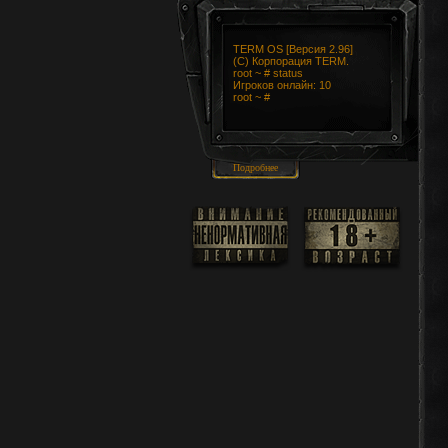
TERM OS [Версия 2.96]
(C) Корпорация TERM.
root ~ # status
Игроков онлайн:
10
root ~ #
Подробнее