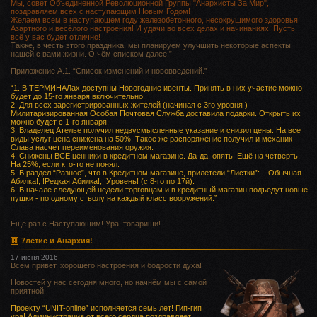
Мы, совет Объединенной Революционной Группы "Анархисты За Мир",
поздравляем всех с наступающим Новым Годом!
Желаем всем в наступающем году железобетонного, несокрушимого здоровья!
Азартного и весёлого настроения! И удачи во всех делах и начинаниях! Пусть
всё у вас будет отлично!
Также, в честь этого праздника, мы планируем улучшить некоторые аспекты
нашей с вами жизни. О чём списком далее.”
Приложение А.1. “Список изменений и нововведений.”
“1. В ТЕРМИНАЛах доступны Новогодние ивенты. Принять в них участие можно
будет до 15-го января включительно.
2. Для всех зарегистрированных жителей (начиная с 3го уровня )
Милитаризированная Особая Почтовая Служба доставила подарки. Открыть их
можно будет с 1-го января.
3. Владелец Ателье получил недвусмысленные указание и снизил цены. На все
виды услуг цена снижена на 50%. Такое же распоряжение получил и механик
Слава насчет переименования оружия.
4. Снижены ВСЕ ценники в кредитном магазине. Да-да, опять. Ещё на четверть.
На 25%, если кто-то не понял.
5. В раздел “Разное”, что в Кредитном магазине, прилетели “Листки”: !Обычная
Абилка!, !Редкая Абилка!, !Уровень! (с 8-го по 17й).
6. В начале следующей недели торговцам и в кредитный магазин подъедут новые
пушки - по одному стволу на каждый класс вооружений.”
Ещё раз с Наступающим! Ура, товарищи!
7летие и Анархия!
17 июня 2016
Всем привет, хорошего настроения и бодрости духа!
Новостей у нас сегодня много, но начнём мы с самой
приятной.
Проекту “UNIT-online” исполняется семь лет! Гип-гип
ура! Администрация от всего сердца поздравляет