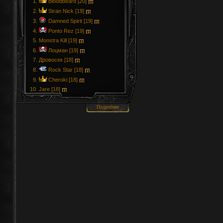
BloodBeard [20]
Stran Nick [19]
Damned Spirit [19]
Ponto Rez [19]
Monstra Kill [19]
Лоцман [19]
Дровосек [18]
Rock Star [18]
Cheroki [18]
Jare [18]
Подробнее