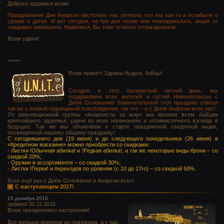
Доброго здоровья всем!
Празднование Дня Анархии настолько нас увлекло, что мы как-то и позабыли о
сроках и датах. И вот сегодня, на три дня позже чем планировалось, акция со
скидками завершена. Надеемся, Вы тоже отлично отпраздновали.
Всем удачи!
******
Всем привет! Здравы будьте, бойцы!
Сегодня, в этот прекрасный летний день, мы
поздравляем всех жителей и гостей Нижнеатомска с
Днём Основания! Замечательный этот праздник совпал
так же с первой годовщиной освобождения, так что – и с Днём Анархии всех нас!
От революционной группы «Анархисты за мир» мы желаем всем бойцам
крепчайшего здоровья, удачи во всех начинаниях и оптимистичного взгляда в
будущее. Так же мы объявляем о старте праздничной скидочной акции,
посвящённой нашему общему празднику!
С сегодняшнего дня (19 июня) и до следующего понедельника (26 июня) в
«Кредитном магазине» можно приобрести со скидками:
- Листки !Обычная абилка! и !Редкая абилка!, а так же некоторые виды брони – со
скидкой 20%;
- Оружие в ассортименте – со скидкой 30%;
- Листки !Перки! и переходов по уровням (с 10 до 17го) – со скидкой 50%.
Всех ещё раз с Днём Основания и Анархии всех!
С наступающим 2017!
15 декабря 2016
updated 30.12.2016
Всем праздничного настроения!
Всё меньше времени до праздника, а у нас,