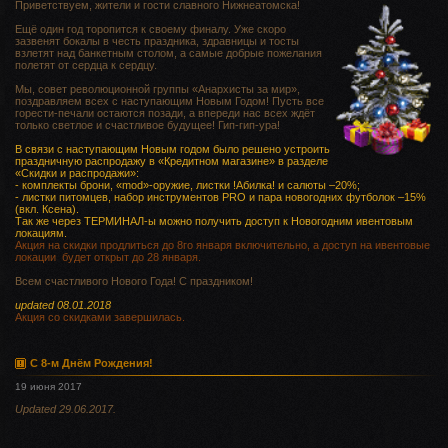
Приветствуем, жители и гости славного Нижнеатомска!
Ещё один год торопится к своему финалу. Уже скоро
зазвенят бокалы в честь праздника, здравницы и тосты
взлетят над банкетным столом, а самые добрые пожелания
полетят от сердца к сердцу.
Мы, совет революционной группы «Анархисты за мир»,
поздравляем всех с наступающим Новым Годом! Пусть все
горести-печали остаются позади, а впереди нас всех ждёт
только светлое и счастливое будущее! Гип-гип-ура!
В связи с наступающим Новым годом было решено устроить
праздничную распродажу в «Кредитном магазине» в разделе
«Скидки и распродажи»:
- комплекты брони, «mod»-оружие, листки !Абилка! и салюты –20%;
- листки питомцев, набор инструментов PRO и пара новогодних футболок –15%
(вкл. Ксена).
Так же через ТЕРМИНАЛ-ы можно получить доступ к Новогодним ивентовым
локациям.
Акция на скидки продлиться до 8го января включительно, а доступ на ивентовые
локации будет открыт до 28 января.
Всем счастливого Нового Года! С праздником!
updated 08.01.2018
Акция со скидками завершилась.
С 8-м Днём Рождения!
19 июня 2017
Updated 29.06.2017.