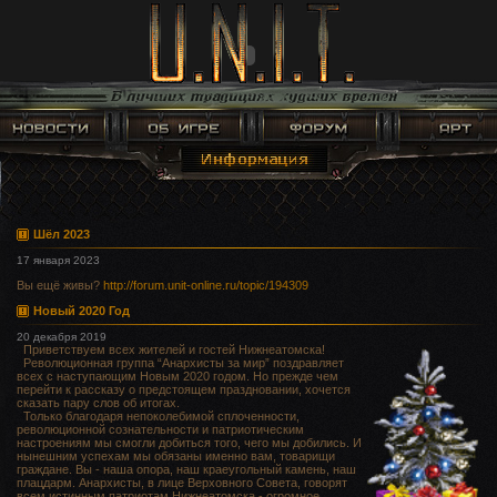
Шёл 2023
17 января 2023
Вы ещё живы?
http://forum.unit-online.ru/topic/194309
Новый 2020 Год
20 декабря 2019
Приветствуем всех жителей и гостей Нижнеатомска!
Революционная группа “Анархисты за мир” поздравляет
всех с наступающим Новым 2020 годом. Но прежде чем
перейти к рассказу о предстоящем праздновании, хочется
сказать пару слов об итогах.
Только благодаря непоколебимой сплоченности,
революционной сознательности и патриотическим
настроениям мы смогли добиться того, чего мы добились. И
нынешним успехам мы обязаны именно вам, товарищи
граждане. Вы - наша опора, наш краеугольный камень, наш
плацдарм. Анархисты, в лице Верховного Совета, говорят
всем истинным патриотам Нижнеатомска - огромное