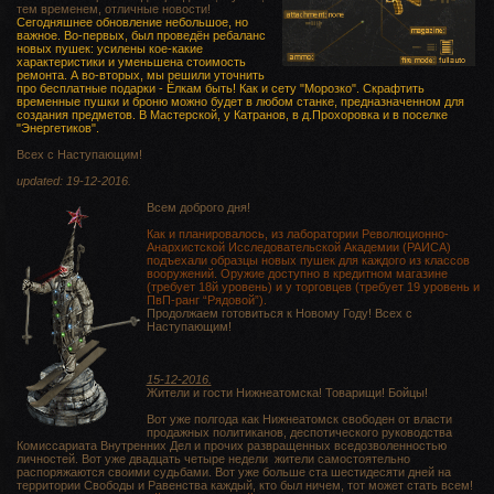
тем временем, отличные новости!
Сегодняшнее обновление небольшое, но
важное. Во-первых, был проведён ребаланс
новых пушек: усилены кое-какие
характеристики и уменьшена стоимость
ремонта. А во-вторых, мы решили уточнить
про бесплатные подарки - Ёлкам быть! Как и сету "Морозко". Скрафтить
временные пушки и броню можно будет в любом станке, предназначенном для
создания предметов. В Мастерской, у Катранов, в д.Прохоровка и в поселке
"Энергетиков".
Всех с Наступающим!
updated: 19-12-2016.
Всем доброго дня!
Как и планировалось, из лаборатории Революционно-
Анархистской Исследовательской Академии (РАИСА)
подъехали образцы новых пушек для каждого из классов
вооружений. Оружие доступно в кредитном магазине
(требует 18й уровень) и у торговцев (требует 19 уровень и
ПвП-ранг “Рядовой”).
Продолжаем готовиться к Новому Году! Всех с
Наступающим!
15-12-2016.
Жители и гости Нижнеатомска! Товарищи! Бойцы!
Вот уже полгода как Нижнеатомск свободен от власти
продажных политиканов, деспотического руководства
Комиссариата Внутренних Дел и прочих развращенных вседозволенностью
личностей. Вот уже двадцать четыре недели жители самостоятельно
распоряжаются своими судьбами. Вот уже больше ста шестидесяти дней на
территории Свободы и Равенства каждый, кто был ничем, тот может стать всем!